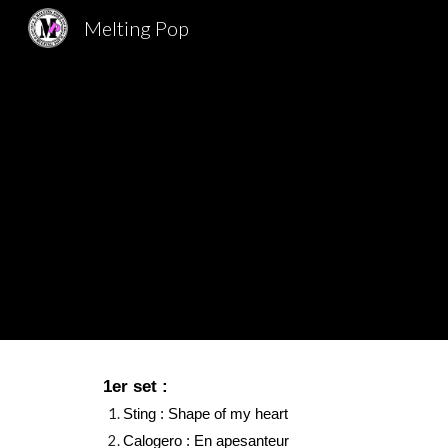
Melting Pop
Sk
1er set :
Sting : Shape of my heart
Calogero : En apesanteur