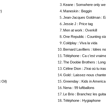
Keane : Somwhere only we
r)
Maneskin : Beggin
Jean-Jacques Goldman : E
Jessie J : Price tag
Men at work : Overkill
One Republic : Counting st
Coldplay : Viva la vida
Bernard Lavilliers : Idées no
Téléphone : Ca c’est vraime
The Doobie Brothers : Long 
Céline Dion : J’irai où tu iras
Gold : Laissez-nous chante
 Oil)
Greenday : Kids in America 
Nena : 99 luftballons
Le Brio : Branchez les guita
Téléphone : Hygiaphone