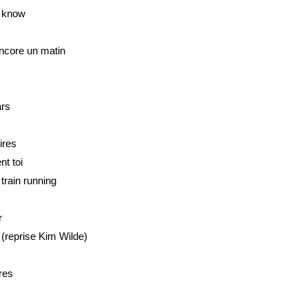
 know
ncore un matin
ars
ires
nt toi
train running
r
(reprise Kim Wilde)
res