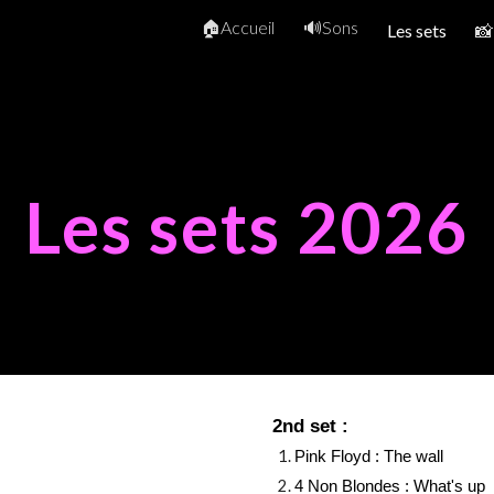
🏠Accueil
🔊Sons
Les sets
📸
ip to main content
Skip to navigat
Les sets 2026
2nd set :
Pink Floyd : The wall
4 Non Blondes : What's up