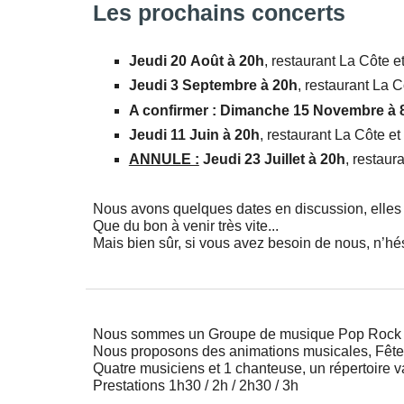
Les prochains concerts
Jeu
di
20
Août
à 20h
, restaurant La Côte et
Jeu
di
3
Septembre à 20h
, restaurant La 
A confirmer :
Dimanche 15 Novembre à 
Jeudi 11 Juin à 20h
, restaurant La Côte et
ANNULE :
Jeudi 23
Juillet à 20h
, restaur
Nous avons quelques dates en discussion, elles 
Que du bon à venir très vite...
Mais bien sûr, si vous avez besoin de nous, n’hé
Nous sommes un Groupe de musique Pop Rock de
Nous proposons des animations musicales, Fêtes l
Quatre musiciens et 1 chanteuse, un répertoire va
Prestations 1h30 / 2h / 2h30 / 3h