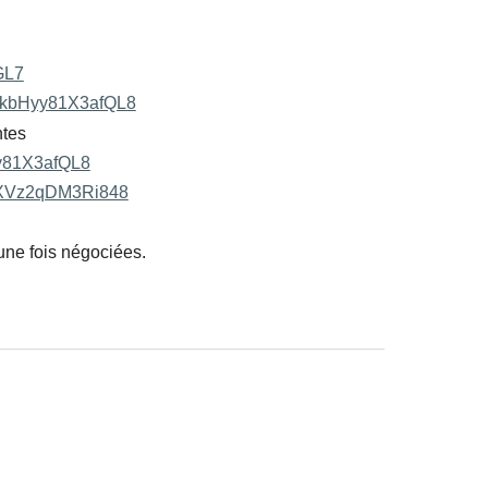
GL7
uxjkbHyy81X3afQL8
ntes
yy81X3afQL8
5ffXVz2qDM3Ri848
une fois négociées.