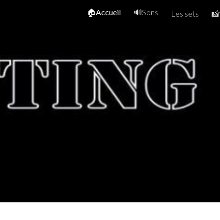
🏠Accueil
🔊Sons
Les sets
📸
ip to main content
Skip to navigat