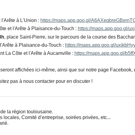
 l'Arête à L'Union :
https://maps.app.goo.gl/A6AXeqbreGBemT
Côte et l'Arête à Plaisance-du-Touch :
https://maps.app.goo.gl/
8h
, place Saint-Pierre, sur le parcours de la course des Baccha
 l'Arête à Plaisance-du-Touch :
https://maps.app.goo.gl/uxjkbH
ant La Côte et l'Arête à Aucamville :
https://maps.app.goo.gl/b
seront affichées ici-même, ainsi que sur notre page Facebook, 
sitez pas à nous contacter pour en discuter !
 la région toulousaine.
ocales, Comité d’entreprise, soirées privées, etc...
rié.